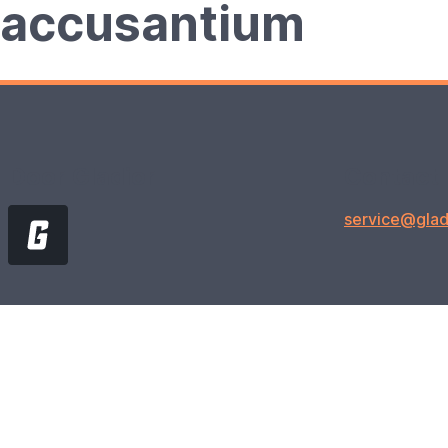
accusantium
Door Gladior
Contact
service@glad